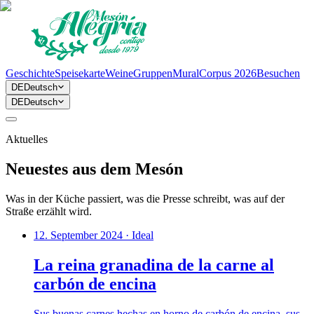
Geschichte
Speisekarte
Weine
Gruppen
Mural
Corpus 2026
Besuchen
DE
Deutsch
DE
Deutsch
Aktuelles
Neuestes aus dem Mesón
Was in der Küche passiert, was die Presse schreibt, was auf der
Straße erzählt wird.
12. September 2024
·
Ideal
La reina granadina de la carne al
carbón de encina
Sus buenas carnes hechas en horno de carbón de encina, sus