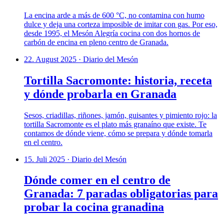
La encina arde a más de 600 °C, no contamina con humo
dulce y deja una corteza imposible de imitar con gas. Por eso,
desde 1995, el Mesón Alegría cocina con dos hornos de
carbón de encina en pleno centro de Granada.
22. August 2025
·
Diario del Mesón
Tortilla Sacromonte: historia, receta
y dónde probarla en Granada
Sesos, criadillas, riñones, jamón, guisantes y pimiento rojo: la
tortilla Sacromonte es el plato más granaíno que existe. Te
contamos de dónde viene, cómo se prepara y dónde tomarla
en el centro.
15. Juli 2025
·
Diario del Mesón
Dónde comer en el centro de
Granada: 7 paradas obligatorias para
probar la cocina granadina