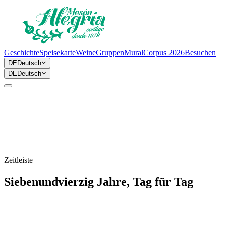
Geschichte
Speisekarte
Weine
Gruppen
Mural
Corpus 2026
Besuchen
DE
Deutsch
DE
Deutsch
Zeitleiste
Siebenundvierzig Jahre, Tag für Tag