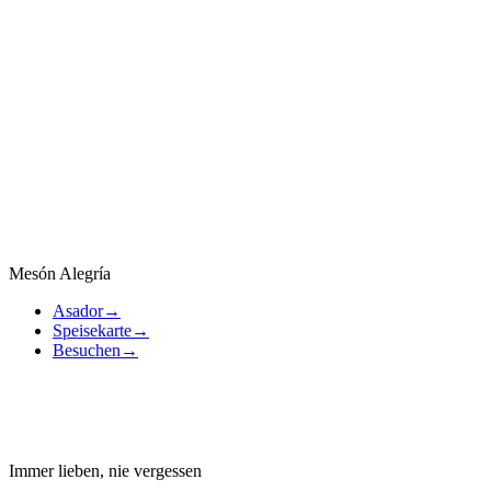
Lesen auf
Ideal
Lesen auf
Ideal
Lesen auf
Ideal
Mesón Alegría
Asador
→
Speisekarte
→
Besuchen
→
Immer lieben, nie vergessen