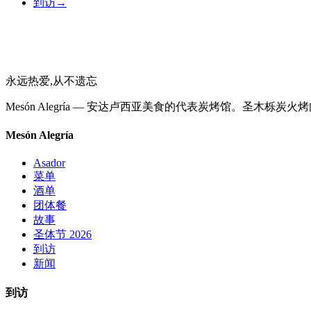
到访
→
永远热爱,从不遗忘
Mesón Alegría — 安达卢西亚美食的代表炭烤馆。圣木栎炭火
Mesón Alegría
Asador
菜单
酒单
团体餐
故事
圣体节 2026
到访
新闻
到访