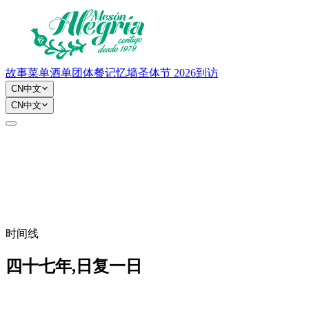
故事
菜单
酒单
团体餐
记忆墙
圣体节 2026
到访
CN
中文
CN
中文
时间线
四十七年,日复一日