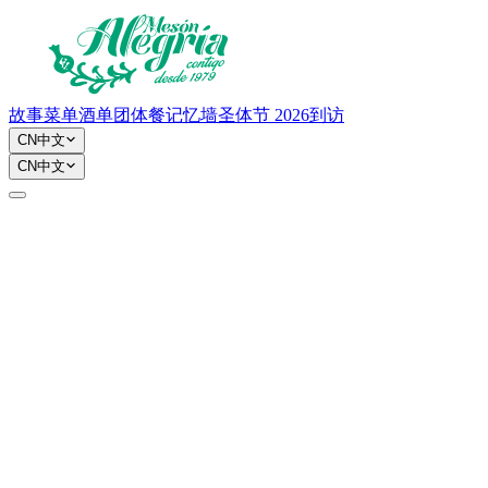
故事
菜单
酒单
团体餐
记忆墙
圣体节 2026
到访
CN
中文
CN
中文