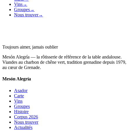
Vins
→
Groupes
→
Nous trouver
→
Toujours aimer, jamais oublier
Mesón Alegría — la rôtisserie de référence de la table andalouse.
Viandes au charbon de chêne vert, tradition grenadine depuis 1979,
au cœur de Grenade.
Mesón Alegría
Asador
Carte
Vins
Groupes
Histoire
Corpus 2026
Nous trouver
Actualités