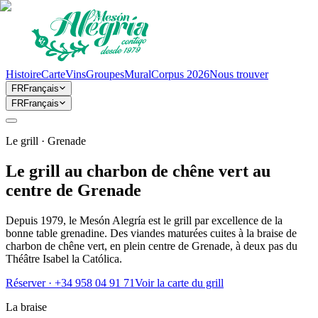
Histoire
Carte
Vins
Groupes
Mural
Corpus 2026
Nous trouver
FR
Français
FR
Français
Le grill · Grenade
Le grill au charbon de chêne vert au
centre de Grenade
Depuis 1979, le Mesón Alegría est le grill par excellence de la
bonne table grenadine. Des viandes maturées cuites à la braise de
charbon de chêne vert, en plein centre de Grenade, à deux pas du
Théâtre Isabel la Católica.
Réserver · +34 958 04 91 71
Voir la carte du grill
La braise