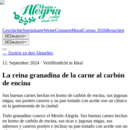
Geschichte
Speisekarte
Weine
Gruppen
Mural
Corpus 2026
Besuchen
DE
Deutsch
DE
Deutsch
←
Zurück zu den Aktuelles
12. September 2024
·
Veröffentlicht in
Ideal
La reina granadina de la carne al carbón
de encina
Sus buenas carnes hechas en horno de carbón de encina, sus jugosas
migas, sus postres caseros y su pan tostado con aceite son un clásico
en la gastronomía de la ciudad.
Todo granadino conoce el Mesón Alegría. Sus buenas carnes hechas
en horno de carbón de encina, sus ricas y jugosas migas, sus
sabrosos y caseros postres e incluso su pan tostado con aceite son un