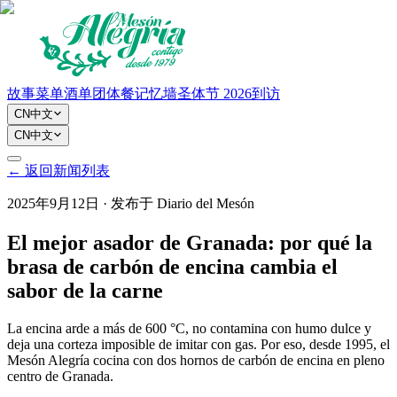
故事
菜单
酒单
团体餐
记忆墙
圣体节 2026
到访
CN
中文
CN
中文
←
返回新闻列表
2025年9月12日
·
发布于
Diario del Mesón
El mejor asador de Granada: por qué la
brasa de carbón de encina cambia el
sabor de la carne
La encina arde a más de 600 °C, no contamina con humo dulce y
deja una corteza imposible de imitar con gas. Por eso, desde 1995, el
Mesón Alegría cocina con dos hornos de carbón de encina en pleno
centro de Granada.