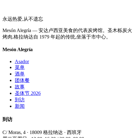
永远热爱,从不遗忘
Mesón Alegría — 安达卢西亚美食的代表炭烤馆。圣木栎炭火
烤肉,格拉纳达自 1979 年起的传统,坐落于市中心。
Mesón Alegría
Asador
菜单
酒单
团体餐
故事
圣体节 2026
到访
新闻
到访
C/ Moras, 4 · 18009 格拉纳达 · 西班牙