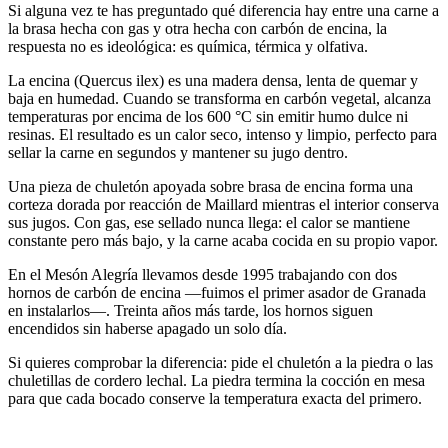
Si alguna vez te has preguntado qué diferencia hay entre una carne a
la brasa hecha con gas y otra hecha con carbón de encina, la
respuesta no es ideológica: es química, térmica y olfativa.
La encina (Quercus ilex) es una madera densa, lenta de quemar y
baja en humedad. Cuando se transforma en carbón vegetal, alcanza
temperaturas por encima de los 600 °C sin emitir humo dulce ni
resinas. El resultado es un calor seco, intenso y limpio, perfecto para
sellar la carne en segundos y mantener su jugo dentro.
Una pieza de chuletón apoyada sobre brasa de encina forma una
corteza dorada por reacción de Maillard mientras el interior conserva
sus jugos. Con gas, ese sellado nunca llega: el calor se mantiene
constante pero más bajo, y la carne acaba cocida en su propio vapor.
En el Mesón Alegría llevamos desde 1995 trabajando con dos
hornos de carbón de encina —fuimos el primer asador de Granada
en instalarlos—. Treinta años más tarde, los hornos siguen
encendidos sin haberse apagado un solo día.
Si quieres comprobar la diferencia: pide el chuletón a la piedra o las
chuletillas de cordero lechal. La piedra termina la cocción en mesa
para que cada bocado conserve la temperatura exacta del primero.