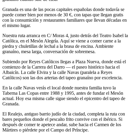
Granada es una de las pocas capitales españolas donde todavía se
puede comer bien por menos de 30 €, con tapas que llegan gratis
con la consumición y restaurantes familiares que llevan décadas en
el mismo lugar.
Nuestra ruta arranca en C/ Moras 4, justo detrás del Teatro Isabel la
Católica, en el Mesón Alegría. Aquí se viene a comer carne a la
piedra y chuletillas de lechal a la brasa de encina. Ambiente
granaíno, mesa larga, conversación de sobremesa.
Subiendo por Reyes Católicos llegas a Plaza Nueva, donde está el
comienzo de la Carrera del Darro — el paseo histórico hacia el
Albaicín. La calle Elvira y la calle Navas (paralela a Reyes
Católicos) son las dos arterias del tapeo granaíno por excelencia.
En la calle Navas verás el local donde nuestra familia tuvo la
Taberna Las Copas entre 1988 y 1995, antes de fundar el Mesón
actual. Hoy esa misma calle sigue siendo el epicentro del tapeo de
Granada.
El Realejo, antiguo barrio judío de la ciudad, completa la ruta con
bares pequeños donde el pescaíto frito convive con el ibérico. Si
después de comer te apetece andar, sube hacia el Carmen de los
Mártires o piérdete por el Campo del Príncipe.