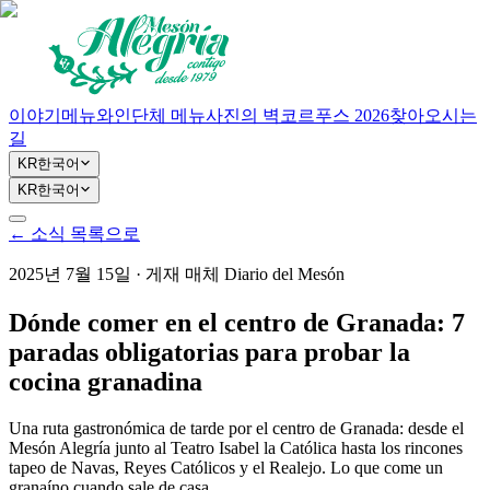
이야기
메뉴
와인
단체 메뉴
사진의 벽
코르푸스 2026
찾아오시는
길
KR
한국어
KR
한국어
←
소식 목록으로
2025년 7월 15일
·
게재 매체
Diario del Mesón
Dónde comer en el centro de Granada: 7
paradas obligatorias para probar la
cocina granadina
Una ruta gastronómica de tarde por el centro de Granada: desde el
Mesón Alegría junto al Teatro Isabel la Católica hasta los rincones
tapeo de Navas, Reyes Católicos y el Realejo. Lo que come un
granaíno cuando sale de casa.