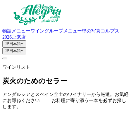
物語
メニュー
ワイン
グループメニュー
壁の写真
コルプス
2026
ご来店
JP
日本語
JP
日本語
ワインリスト
炭火のためのセラー
アンダルシアとスペイン全土のワイナリーから厳選。お気軽
にお尋ねください —— お料理に寄り添う一本を必ずお探し
します。