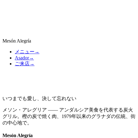
D.O. Granada
Alquez
30,50 €
D.O. Calatayud
Mesón Alegría
メニュー
→
Asador
→
ご来店
→
いつまでも愛し、決して忘れない
メソン・アレグリア —— アンダルシア美食を代表する炭火
グリル。樫の炭で焼く肉、1979年以来のグラナダの伝統、街
の中心地で。
Mesón Alegría