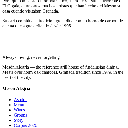
Por aquí han pasado Florinda Chico, Enrique y Estrella Morente o
El Cigala, entre otros muchos artistas que han hecho del Mesón su
casa cuando visitaban Granada.
Su carta combina la tradición granadina con un horno de carbón de
encina que sigue ardiendo desde 1995.
Always loving, never forgetting
Mesón Alegría — the reference grill house of Andalusian dining.
Meats over holm-oak charcoal, Granada tradition since 1979, in the
heart of the city.
Mesón Alegría
Asador
Menu
Wines
Groups
Story
Corpus 2026